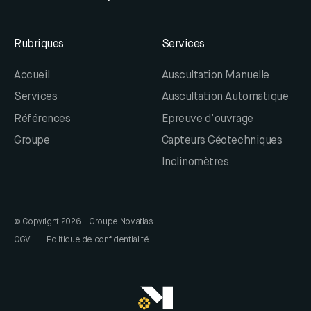
Rubriques
Services
Accueil
Auscultation Manuelle
Services
Auscultation Automatique
Références
Epreuve d’ouvrage
Groupe
Capteurs Géotechniques
Inclinomètres
En poursuivant avec votre navigation sur ce site, vous
acceptez notre utilisation des cookies afin d'optimiser la
qualité de notre service.
© Copyright 2026 – Groupe Novatlas
En savoir plus
CGV
Politique de confidentialité